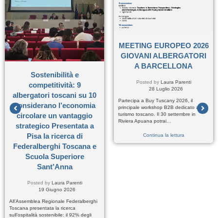
MEETING EUROPEO 2026
GIOVANI ALBERGATORI
A BARCELLONA
Sostenibilità e
Posted by
Laura Parenti
competitività: 9
28 Luglio 2026
albergatori toscani su 10
Partecipa a Buy Tuscany 2026, il
considerano l’economia
principale workshop B2B dedicato al
turismo toscano. Il 30 settembre in
circolare un vantaggio
Riviera Apuana potrai…
strategico Presentata a
Pisa la ricerca di
Continua la lettura
Federalberghi Toscana e
Scuola Superiore
Sant’Anna
Posted by
Laura Parenti
19 Giugno 2026
All’Assemblea Regionale Federalberghi
Toscana presentata la ricerca
sull’ospitalità sostenibile: il 92% degli