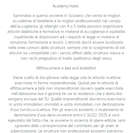
Academy hotel.
Ispirandosi a quanto avviene in Svizzera, che vanta le migliori
accademie di hotellerie e le migliori professionalità nel campo
dell’accoglienza, gli alberghi con 4 o 5 stelle possono organizzare
attività didattiche e formative in materia di accoglienza e ospitalità,
rispettando le disposizioni ed i requisiti di legge in materia di
istruzione, formazione e lavoro. L’attività dovrà essere localizzata
nelle aree comuni della struttura, sempre che lo svolgimento di tali
attività sia compatibile con i servizi offerti dalla struttura stessa e
non rechi pregiudizio al livello qualitativo degli stessi.
Affittacamere e bed and breakfast
.
Viene scelto di disciplinare nella legge solo le attività ricettive
esercitate in forma imprenditoriale. Quindi per le attività di
affittacamere e b&b non imprenditoriali (ovvero quelle esercitate
nell’abitazione ove il gestore ha sia la residenza che il domicilio)
vengono escluse dal TU. Quelle imprenditoriali dovranno esercitarsi
in unità immobiliari, immobili e unità immobiliari con destinazione
d’uso turistico-ricettiva. Per gli esercizi esistenti, il mutamento di
destinazione d’uso deve avvenire entro il 31/12/ 2025 e sarà
agevolato dal fatto che, se avviene in assenza di opere edilizie, sarà
sgravato dalla corresponsione del contributo per gli oneri di
urbanizzazione. Le strutture non professionali esistenti potranno