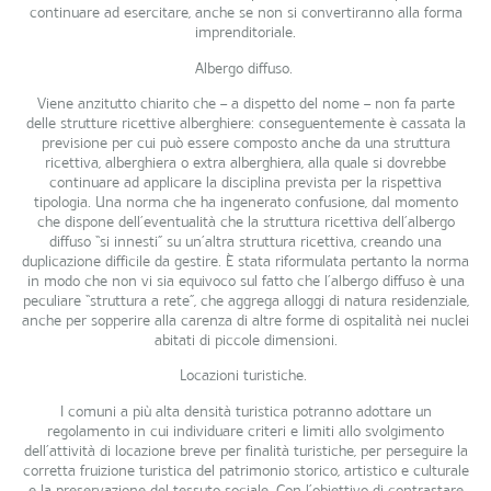
continuare ad esercitare, anche se non si convertiranno alla forma
imprenditoriale.
Albergo diffuso.
Viene anzitutto chiarito che – a dispetto del nome – non fa parte
delle strutture ricettive alberghiere: conseguentemente è cassata la
previsione per cui può essere composto anche da una struttura
ricettiva, alberghiera o extra alberghiera, alla quale si dovrebbe
continuare ad applicare la disciplina prevista per la rispettiva
tipologia. Una norma che ha ingenerato confusione, dal momento
che dispone dell’eventualità che la struttura ricettiva dell’albergo
diffuso “si innesti” su un’altra struttura ricettiva, creando una
duplicazione difficile da gestire. È stata riformulata pertanto la norma
in modo che non vi sia equivoco sul fatto che l’albergo diffuso è una
peculiare “struttura a rete”, che aggrega alloggi di natura residenziale,
anche per sopperire alla carenza di altre forme di ospitalità nei nuclei
abitati di piccole dimensioni.
Locazioni turistiche.
I comuni a più alta densità turistica potranno adottare un
regolamento in cui individuare criteri e limiti allo svolgimento
dell’attività di locazione breve per finalità turistiche, per perseguire la
corretta fruizione turistica del patrimonio storico, artistico e culturale
e la preservazione del tessuto sociale. Con l’obiettivo di contrastare