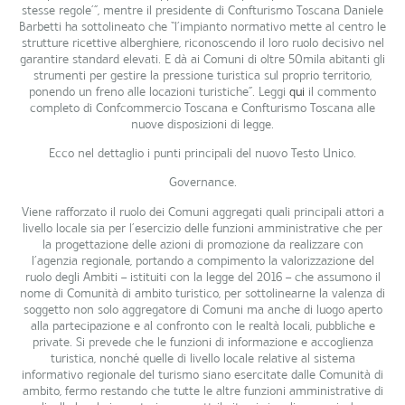
stesse regole’”, mentre il presidente di Confturismo Toscana Daniele
Barbetti ha sottolineato che “l’impianto normativo mette al centro le
strutture ricettive alberghiere, riconoscendo il loro ruolo decisivo nel
garantire standard elevati. E dà ai Comuni di oltre 50mila abitanti gli
strumenti per gestire la pressione turistica sul proprio territorio,
ponendo un freno alle locazioni turistiche”.
Leggi
qui
il commento
completo di Confcommercio Toscana e Confturismo Toscana alle
nuove disposizioni di legge.
Ecco nel dettaglio i punti principali del nuovo Testo Unico.
Governance
.
Viene rafforzato il ruolo dei Comuni aggregati quali principali attori a
livello locale sia per l’esercizio delle funzioni amministrative che per
la progettazione delle azioni di promozione da realizzare con
l’agenzia regionale, portando a compimento la valorizzazione del
ruolo degli Ambiti – istituiti con la legge del 2016 – che assumono il
nome di Comunità di ambito turistico, per sottolinearne la valenza di
soggetto non solo aggregatore di Comuni ma anche di luogo aperto
alla partecipazione e al confronto con le realtà locali, pubbliche e
private. Si prevede che le funzioni di informazione e accoglienza
turistica, nonché quelle di livello locale relative al sistema
informativo regionale del turismo siano esercitate dalle Comunità di
ambito, fermo restando che tutte le altre funzioni amministrative di