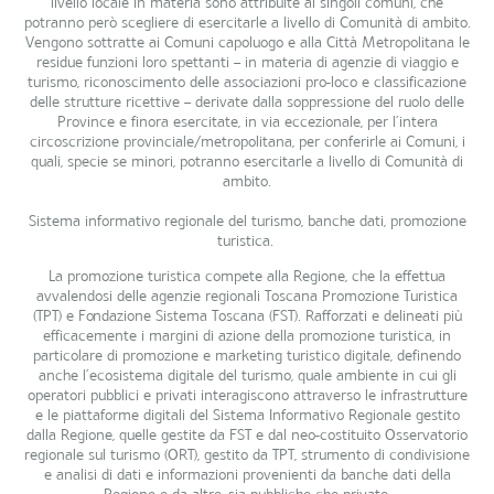
livello locale in materia sono attribuite ai singoli comuni, che
potranno però scegliere di esercitarle a livello di Comunità di ambito.
Vengono sottratte ai Comuni capoluogo e alla Città Metropolitana le
residue funzioni loro spettanti – in materia di agenzie di viaggio e
turismo, riconoscimento delle associazioni pro-loco e classificazione
delle strutture ricettive – derivate dalla soppressione del ruolo delle
Province e finora esercitate, in via eccezionale, per l’intera
circoscrizione provinciale/metropolitana, per conferirle ai Comuni, i
quali, specie se minori, potranno esercitarle a livello di Comunità di
ambito.
Sistema informativo regionale del turismo, banche dati, promozione
turistica.
La promozione turistica compete alla Regione, che la effettua
avvalendosi delle agenzie regionali Toscana Promozione Turistica
(TPT) e Fondazione Sistema Toscana (FST). Rafforzati e delineati più
efficacemente i margini di azione della promozione turistica, in
particolare di promozione e marketing turistico digitale, definendo
anche l’ecosistema digitale del turismo, quale ambiente in cui gli
operatori pubblici e privati interagiscono attraverso le infrastrutture
e le piattaforme digitali del Sistema Informativo Regionale gestito
dalla Regione, quelle gestite da FST e dal neo-costituito Osservatorio
regionale sul turismo (ORT), gestito da TPT, strumento di condivisione
e analisi di dati e informazioni provenienti da banche dati della