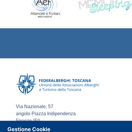
Via Nazionale, 57
angolo Piazza Indipendenza
Firenze (FI)
Tel +39 055 7094542
Gestione Cookie