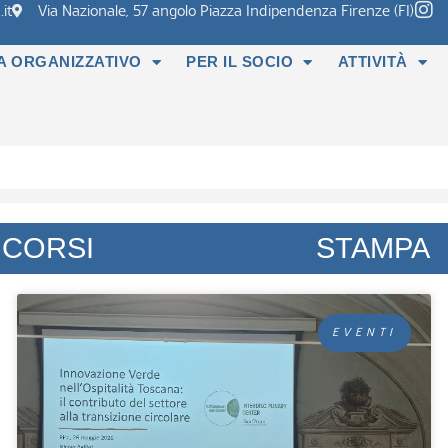
it
Via Nazionale, 57 angolo Piazza Indipendenza Firenze (FI)
A ORGANIZZATIVO
PER IL SOCIO
ATTIVITÀ
CORSI
STAMPA
EVENTI