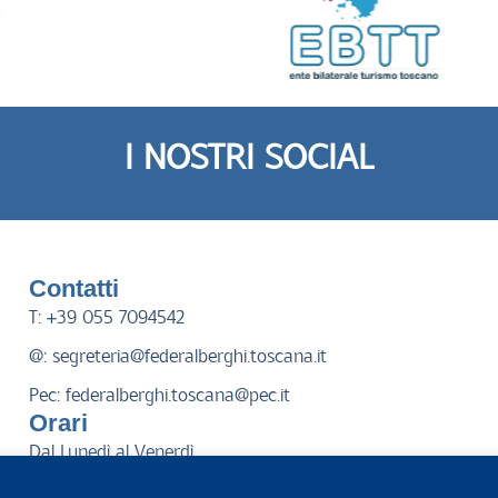
I NOSTRI SOCIAL
Contatti
T: +39 055 7094542
@: segreteria@federalberghi.toscana.it
Pec: federalberghi.toscana@pec.it
Orari
Dal Lunedì al Venerdì
dalle ore 9:00 alle ore 13:00