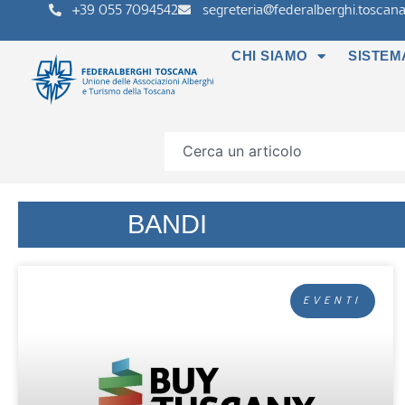
+39 055 7094542
segreteria@federalberghi.toscana.
CHI SIAMO
SISTEM
BANDI
EVENTI