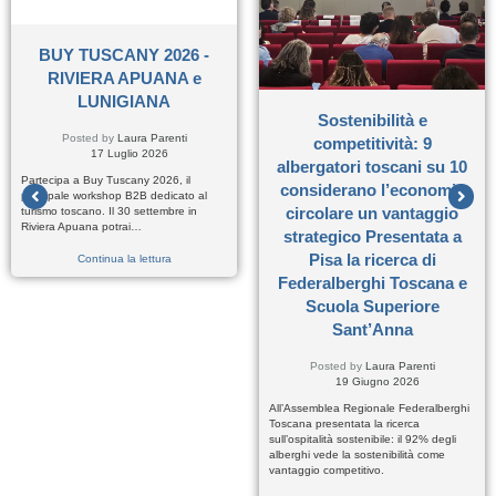
BUY TUSCANY 2026 -
RIVIERA APUANA e
LUNIGIANA
Sostenibilità e
Posted by
Laura Parenti
competitività: 9
17 Luglio 2026
albergatori toscani su 10
Partecipa a Buy Tuscany 2026, il
considerano l’economia
principale workshop B2B dedicato al
circolare un vantaggio
turismo toscano. Il 30 settembre in
Riviera Apuana potrai…
strategico Presentata a
Pisa la ricerca di
Continua la lettura
Federalberghi Toscana e
Scuola Superiore
Sant’Anna
Posted by
Laura Parenti
19 Giugno 2026
All’Assemblea Regionale Federalberghi
Toscana presentata la ricerca
sull’ospitalità sostenibile: il 92% degli
alberghi vede la sostenibilità come
vantaggio competitivo.