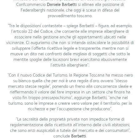
Confcommercio
Daniele Barbetti
si allinea alla posizione di
Federalberghi nazionale, che oggi è scesa in difesa del
provvedimento toscano.
“Tra le disposizioni contestate – spiega Barbetti – figura, ad esempio,
l’articolo 22 del Codice, che consente alle imprese alberghiere di
associare nella gestione anche gli appartamenti ubicati nelle
vicinanze. Ci auguriamo che non si intenda ostacolare la possibilità di
sviluppare l’offerta ricettiva legale e trasparente, mentre non si
muove un dito nei confronti delle migliaia di soggetti che sotto le
mentite spoglie delle locazioni brevi esercitano abusivamente
l’attività alberghiera”.
“Con il nuovo Codice del Turismo, la Regione Toscana ha messo nero
su bianco quella che per noi è una regola d’oro, ovvero “stesso
mercato stesse regole”, ponendo un freno alla concorrenza sleale e
riaffermando il valore del fare impresa in un settore che finora ha
visto fin troppo pressapochismo”, aggiunge Barbetti, “anche nel
turismo, sono le imprese a creare vero valore per il territorio, per la
ricchezza e per l’occupazione che producono”.
“La sacralità della proprietà privata non impedisce forme di
regolamentazione della ricettività all’interno delle civili abitazioni,
che sono anzi auspicabili a tutela del mercato e dei consumatori”,
conclude
Barbetti
.