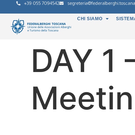
+39 055 7094542
segreteria@federalberghi.toscana.
CHI SIAMO
SISTEM
DAY 1
Meetin