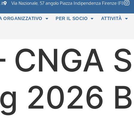
it
Via Nazionale, 57 angolo Piazza Indipendenza Firenze (FI)
A ORGANIZZATIVO
PER IL SOCIO
ATTIVITÀ
 – CNGA 
g 2026 B